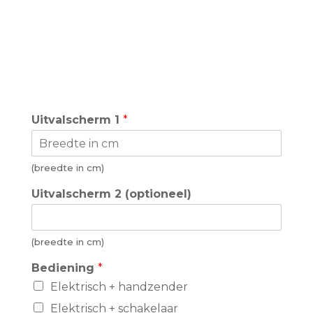
Uitvalscherm 1
*
(breedte in cm)
U
Uitvalscherm 2 (optioneel)
i
t
v
a
(breedte in cm)
l
Bediening
*
s
c
Elektrisch + handzender
h
Elektrisch + schakelaar
e