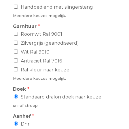
r
Handbediend met slingerstang
m
Meerdere keuzes mogelijk.
*
A
Garnituur
*
a
Roomwit Ral 9001
n
h
Zilvergrijs (geanodiseerd)
e
f
Wit Ral 9010
Antraciet Ral 7016
Ral kleur naar keuze
Meerdere keuzes mogelijk.
Doek
*
Standaard dralon doek naar keuze
uni of streep
Aanhef
*
Dhr.