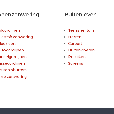
nnenzonwering
Buitenleven
lgordijnen
Terras en tuin
uette® zonwering
Horren
loezieën
Carport
ouwgordijnen
Buitenvloeren
aneelgordijnen
Rolluiken
isségordijnen
Screens
outen shutters
erre zonwering