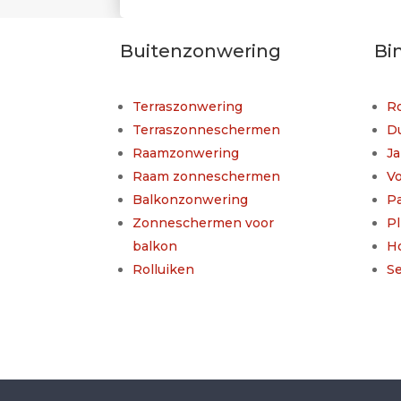
Buitenzonwering
Bi
Terraszonwering
Ro
Terraszonneschermen
D
Raamzonwering
Ja
Raam zonneschermen
V
Balkonzonwering
P
Zonneschermen voor
Pl
balkon
H
Rolluiken
S