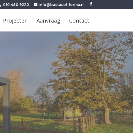
010 480 9220
info@bastasol-forma.nl
Projecten
Aanvraag
Contact