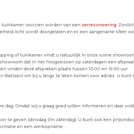
e tuinkamer voorzien worden van een
serrezonwering
. Zonli
veelheid licht wordt doorgelaten en er een aangename sfeer w
apping of tuinkamer vindt u natuurlijk in onze ruime showroo
e showroom dat in het hoogseizoen op zaterdagen een afspraa
gen vinden deze afspraken plaats tussen 10:00 en 15:00 uur.
an Bastasol om bij u langs te laten komen voor advies. U kun
re dag. Omdat wij u graag goed willen informeren en daar vol
or te geven (dinsdag t/m zaterdag). U kunt ook een prijsindic
nformatie en een werkopname.