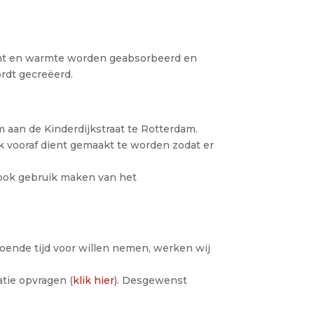
cht en warmte worden geabsorbeerd en
ordt gecreëerd.
m aan de Kinderdijkstraat te Rotterdam.
k vooraf dient gemaakt te worden zodat er
t ook gebruik maken van het
doende tijd voor willen nemen, werken wij
atie opvragen (
klik hier
). Desgewenst