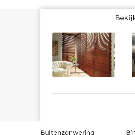
Bekij
Buitenzonwering
Bi