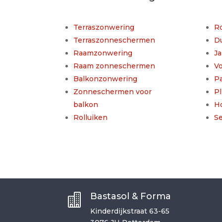
Terraszonwering
Ro
Terraszonneschermen
D
Raamzonwering
Ja
Raam zonneschermen
V
Balkonzonwering
P
Zonneschermen voor
Pl
balkon
H
Rolluiken
S
Bastasol & Forma

Kinderdijkstraat 63-65