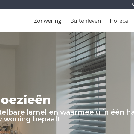
Zonwering
Buitenleven
Horeca
loezieën
telbare lamellen waarmee u in één 
uw woning bepaalt