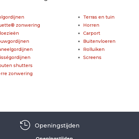
lgordijnen
Terras en tuin
uette® zonwering
Horren
loezieën
Carport
ouwgordijnen
Buitenvloeren
aneelgordijnen
Rolluiken
isségordijnen
Screens
outen shutters
erre zonwering

Openingstijden
Openingstijden