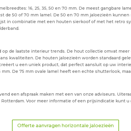
lamelbreedtes: 16, 25, 35, 50 en 70 mm. De meest gangbare la
 kiest de 50 of 70 mm lamel. De 50 en 70 mm jaloezieën kunnen 
jst in combinatie met een houten sierkoof of met het retro 
dderband.
d op de laatste interieur trends. De hout collectie omvat meer
gglans kwaliteiten. De houten jaloezieën worden standaard gel
eëert u een uniek product, dat perfect aansluit op uw interie
 75 mm. De 75 mm ovale lamel heeft een echte shutterlook, ma
ijvend een afspraak maken met een van onze adviseurs. Uiter
 Rotterdam. Voor meer informatie of een prijsindicatie kunt 
Offerte aanvragen horizontale jaloezieën