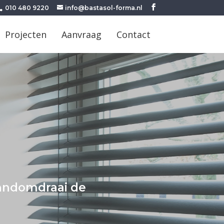
010 480 9220
info@bastasol-forma.nl
Projecten
Aanvraag
Contact
handomdraai de