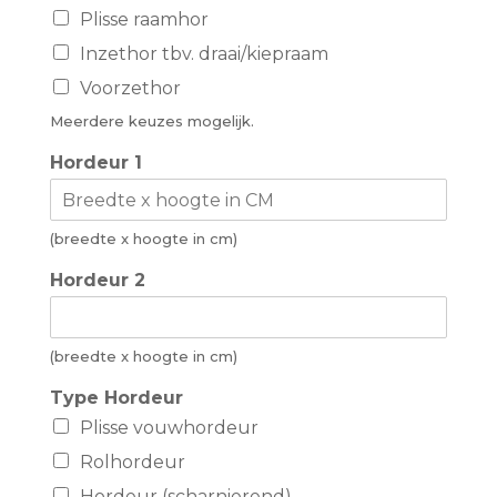
Plisse raamhor
Inzethor tbv. draai/kiepraam
Voorzethor
Meerdere keuzes mogelijk.
Hordeur 1
(breedte x hoogte in cm)
T
Hordeur 2
y
p
e
2
(breedte x hoogte in cm)
*
Type Hordeur
Plisse vouwhordeur
Rolhordeur
Hordeur (scharnierend)