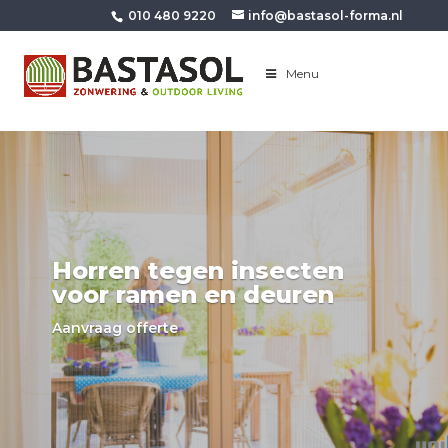
010 480 9220
info@bastasol-forma.nl
Menu
Horren tegen insecten
voor ramen en deuren
Aanvraag offerte